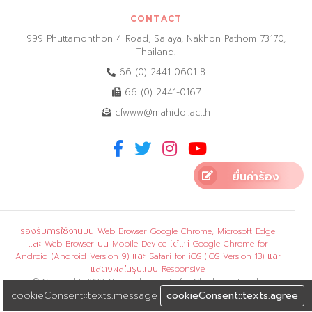
CONTACT
999 Phuttamonthon 4 Road, Salaya, Nakhon Pathom 73170,
Thailand.
66 (0) 2441-0601-8
66 (0) 2441-0167
cfwww@mahidol.ac.th
ยื่นคำร้อง
รองรับการใช้งานบน Web Browser Google Chrome, Microsoft Edge
และ Web Browser บน Mobile Device ได้แก่ Google Chrome for
Android (Android Version 9) และ Safari for iOS (iOS Version 13) และ
แสดงผลในรูปแบบ Responsive
© Copyright 2022 National Institute for Child and Family
Development, Mahidol University. All rights reserved.
cookieConsent::texts.message
cookieConsent::texts.agree