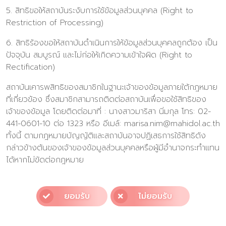
5. สิทธิขอให้สถาบันระงับการใช้ข้อมูลส่วนบุคคล (Right to
Restriction of Processing)
6. สิทธิร้องขอให้สถาบันดำเนินการให้ข้อมูลส่วนบุคคลถูกต้อง เป็น
ปัจจุบัน สมบูรณ์ และไม่ก่อให้เกิดความเข้าใจผิด (Right to
Rectification)
สถาบันเคารพสิทธิของสมาชิกในฐานะเจ้าของข้อมูลภายใต้กฎหมาย
ที่เกี่ยวข้อง ซึ่งสมาชิกสามารถติดต่อสถาบันเพื่อขอใช้สิทธิของ
เจ้าของข้อมูล โดยติดต่อมาที่ : นางสาวมาริสา นิ่มกุล โทร: 02-
441-0601-10 ต่อ 1323 หรือ อีเมล์: marisa.nim@mahidol.ac.th
ทั้งนี้ ตามกฎหมายบัญญัติและสถาบันอาจปฏิเสธการใช้สิทธิดัง
กล่าวข้างต้นของเจ้าของข้อมูลส่วนบุคคลหรือผู้มีอำนาจกระทำแทน
ได้หากไม่ขัดต่อกฎหมาย
ยอมรับ
ไม่ยอมรับ