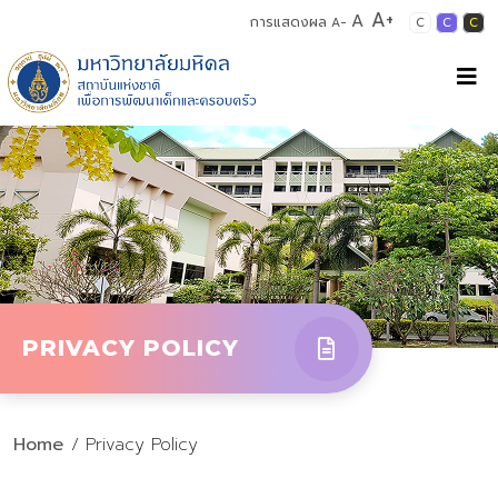
A+
A
การแสดงผล
A-
C
C
C
PRIVACY POLICY
Home
/ Privacy Policy