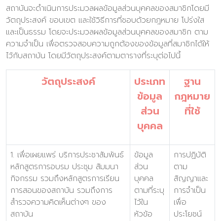
สถาบันจะดำเนินการประมวลผลข้อมูลส่วนบุคคลของสมาชิกโดยมี
วัตถุประสงค์ ขอบเขต และใช้วิธีการที่ชอบด้วยกฎหมาย โปร่งใส
และเป็นธรรม โดยจะประมวลผลข้อมูลส่วนบุคคลของสมาชิก ตาม
ความจำเป็น เพื่อตรวจสอบความถูกต้องของข้อมูลที่สมาชิกได้ให้
ไว้กับสถาบัน โดยมีวัตถุประสงค์ตามตารางที่ระบุต่อไปนี้
วัตถุประสงค์
ประเภท
ฐาน
ข้อมูล
กฎหมาย
ส่วน
ที่ใช้
บุคคล
1. เพื่อเผยแพร่ บริการประชาสัมพันธ์
ข้อมูล
การปฏิบัติ
หลักสูตรการอบรม ประชุม สัมมนา
ส่วน
ตาม
กิจกรรม รวมถึงหลักสูตรการเรียน
บุคคล
สัญญาและ
การสอนของสถาบัน รวมถึงการ
ตามที่ระบุ
การจำเป็น
สำรวจความคิดเห็นต่างๆ ของ
ไว้ใน
เพื่อ
สถาบัน
หัวข้อ
ประโยชน์