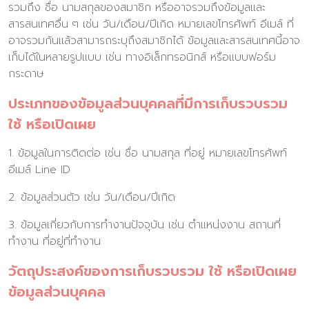
รวมถึง ชื่อ นามสกุลของสมาชิก หรืออาจรวมถึงข้อมูลและ
สารสนเทศอื่น ๆ เช่น วัน/เดือน/ปีเกิด หมายเลขโทรศัพท์ อีเมล์ ที่
อาจรวมกันแล้วสามารถระบุถึงสมาชิกได้ ข้อมูลและสารสนเทศนี้อาจ
เก็บได้ในหลายรูปแบบ เช่น ทางอิเล็กทรอนิกส์ หรือแบบฟอร์ม
กระดาษ
ประเภทของข้อมูลส่วนบุคคลที่มีการเก็บรวบรวม
ใช้ หรือเปิดเผย
1. ข้อมูลในการติดต่อ เช่น ชื่อ นามสกุล ที่อยู่ หมายเลขโทรศัพท์
อีเมล์ Line ID
2. ข้อมูลส่วนตัว เช่น วัน/เดือน/ปีเกิด
3. ข้อมูลเกี่ยวกับการทำงานปัจจุบัน เช่น ตำแหน่งงาน สถานที่
ทำงาน ที่อยู่ที่ทำงาน
วัตถุประสงค์ของการเก็บรวบรวม ใช้ หรือเปิดเผย
ข้อมูลส่วนบุคคล