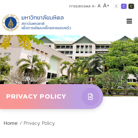
A+
A
การแสดงผล
A-
C
C
C
PRIVACY POLICY
Home
/ Privacy Policy