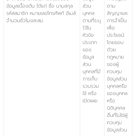
ข้อมูลเบื้องต้น ได้แก่ ชื่อ นามสกุล
ส่วน
ตาม
รหัสสมาชิก หมายเลขโทรศัพท์ อีเมล์
บุคคล
สัญญาและ
จำนวนชั่วโมงสะสม
ตามที่ระบุ
การจำเป็น
ไว้ใน
เพื่อ
หัวข้อ
ประโยชน์
ประเภท
โดยชอบ
ของ
ด้วย
ข้อมูล
กฎหมาย
ส่วน
ของผู้
บุคคลที่มี
ควบคุม
การเก็บ
ข้อมูลส่วน
รวบรวม
บุคคลหรือ
ใช้ หรือ
ของบุคคล
เปิดเผย
หรือ
นิติบุคคล
อื่นที่ไม่ใช่ผู้
ควบคุม
ข้อมูลส่วน