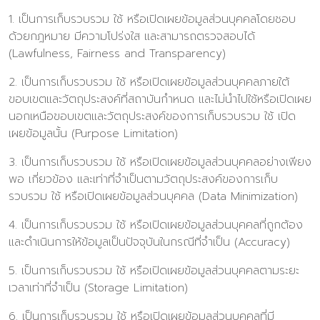
1. เป็นการเก็บรวบรวม ใช้ หรือเปิดเผยข้อมูลส่วนบุคคลโดยชอบ
ด้วยกฎหมาย มีความโปร่งใส และสามารถตรวจสอบได้
(Lawfulness, Fairness and Transparency)
2. เป็นการเก็บรวบรวม ใช้ หรือเปิดเผยข้อมูลส่วนบุคคลภายใต้
ขอบเขตและวัตถุประสงค์ที่สถาบันกำหนด และไม่นำไปใช้หรือเปิดเผย
นอกเหนือขอบเขตและวัตถุประสงค์ของการเก็บรวบรวม ใช้ เปิด
เผยข้อมูลนั้น (Purpose Limitation)
3. เป็นการเก็บรวบรวม ใช้ หรือเปิดเผยข้อมูลส่วนบุคคลอย่างเพียง
พอ เกี่ยวข้อง และเท่าที่จำเป็นตามวัตถุประสงค์ของการเก็บ
รวบรวม ใช้ หรือเปิดเผยข้อมูลส่วนบุคคล (Data Minimization)
4. เป็นการเก็บรวบรวม ใช้ หรือเปิดเผยข้อมูลส่วนบุคคลที่ถูกต้อง
และดำเนินการให้ข้อมูลเป็นปัจจุบันในกรณีที่จำเป็น (Accuracy)
5. เป็นการเก็บรวบรวม ใช้ หรือเปิดเผยข้อมูลส่วนบุคคลตามระยะ
เวลาเท่าที่จำเป็น (Storage Limitation)
6. เป็นการเก็บรวบรวม ใช้ หรือเปิดเผยข้อมูลส่วนบุคคลที่มี